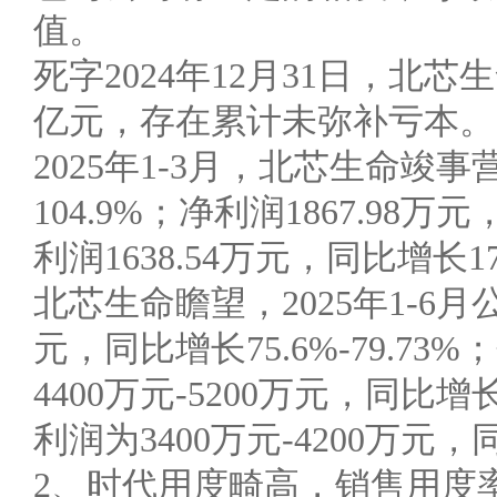
值。
死字2024年12月31日，北芯
亿元，存在累计未弥补亏本。
2025年1-3月，北芯生命竣事
104.9%；净利润1867.98
利润1638.54万元，同比增长17
北芯生命瞻望，2025年1-6月公
元，同比增长75.6%-79.
4400万元-5200万元，同比增长
利润为3400万元-4200万元，同比
2、时代用度畸高，销售用度