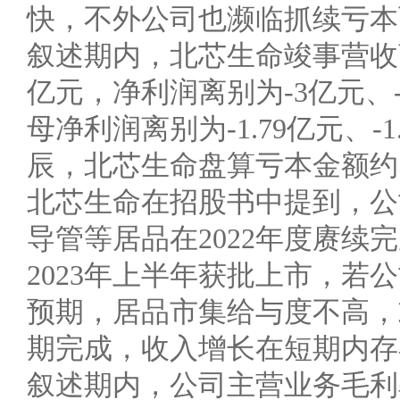
快，不外公司也濒临抓续亏本
叙述期内，北芯生命竣事营收离别为
亿元，净利润离别为-3亿元、-1
母净利润离别为-1.79亿元、-1
辰，北芯生命盘算亏本金额约5
北芯生命在招股书中提到，公
导管等居品在2022年度赓续
2023年上半年获批上市，
预期，居品市集给与度不高，
期完成，收入增长在短期内存
叙述期内，公司主营业务毛利率离别