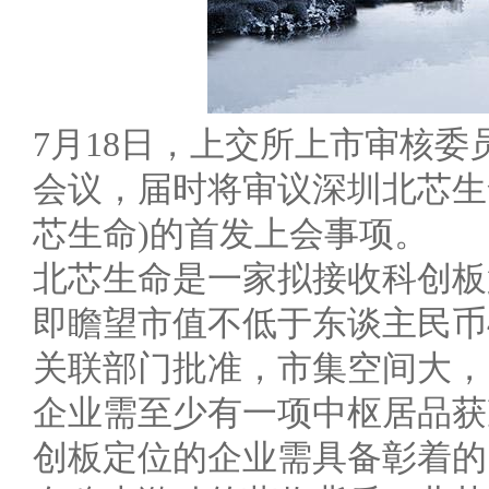
7月18日，上交所上市审核委员
会议，届时将审议深圳北芯生
芯生命)的首发上会事项。
北芯生命是一家拟接收科创板
即瞻望市值不低于东谈主民币
关联部门批准，市集空间大，
企业需至少有一项中枢居品获
创板定位的企业需具备彰着的