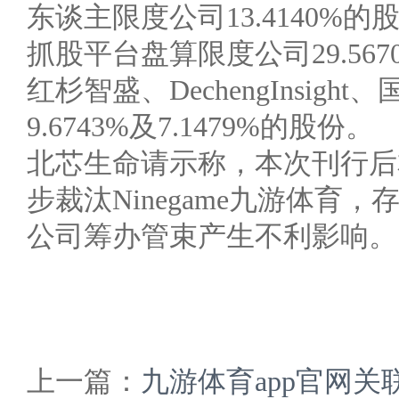
东谈主限度公司13.4140
抓股平台盘算限度公司29.5
红杉智盛、DechengInsigh
9.6743%及7.1479%的股份。
北芯生命请示称，本次刊行后
步裁汰Ninegame九游体
公司筹办管束产生不利影响。
上一篇：
九游体育app官网