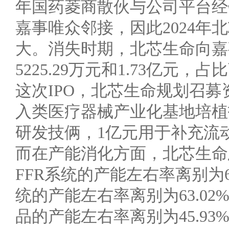
年国药菱商散伙与公司平台经
嘉事唯众邻接，因此2024
大。消失时期，北芯生命向嘉事
5225.29万元和1.73亿元，占比
这次IPO，北芯生命规划召募资
入类医疗器械产业化基地培植
研发技俩，1亿元用于补充流
而在产能消化方面，北芯生命
FFR系统的产能左右率离别为62.6
统的产能左右率离别为63.02%、
品的产能左右率离别为45.93%、5