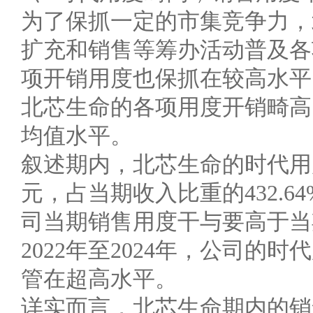
为了保抓一定的市集竞争力，
扩充和销售等筹办活动普及各
项开销用度也保抓在较高水平
北芯生命的各项用度开销畸高
均值水平。
叙述期内，北芯生命的时代用度离
元，占当期收入比重的432.64%、
司当期销售用度干与要高于当
2022年至2024年，公司
管在超高水平。
详实而言，北芯生命期内的销售用