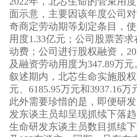
2022年，北芯生命的管束
面示意，主要因该年度公司对
奇商定劳动期等划定条目，使
用度1.33亿元；公司股票苦求
动费；公司进行股权融资，2
及融资劳动用度为347.89万元
叙述期内，北芯生命实施股权激
元、6185.95万元和3937
此外需要珍惜的是，即便研发
发东谈主员却呈现抓续下落趋
生命研发东谈主员数目抓续下滑