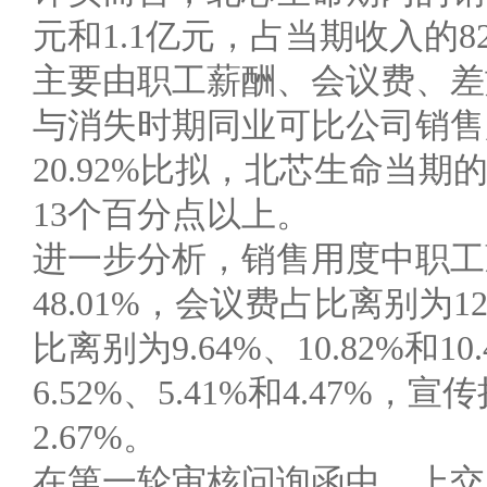
元和1.1亿元，占当期收入的82.
主要由职工薪酬、会议费、差
与消失时期同业可比公司销售用度
20.92%比拟，北芯生命当
13个百分点以上。
进一步分析，销售用度中职工薪酬
48.01%，会议费占比离别为12.
比离别为9.64%、10.82%和
6.52%、5.41%和4.47%，
2.67%。
在第一轮审核问询函中，上交