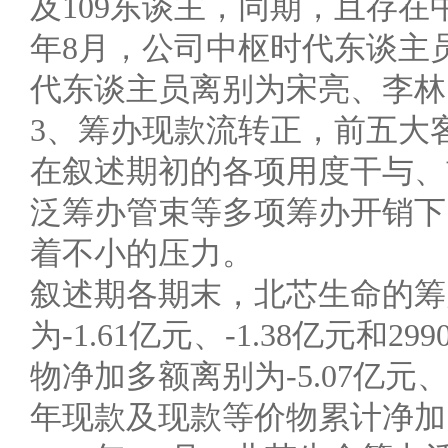
及109东谈主，同期，且存在
年8月，公司中枢时代东谈主
代东谈主员离别为宋亮、李林
3、筹办现款流转正，前五大
在叙述期初的各项用度干与、
泛筹办管束等多项筹办开销下
着不小的压力。
叙述期各期末，北芯生命的筹
为-1.61亿元、-1.38亿元和
物净加多额离别为-5.07亿元、3
年现款及现款等价物累计净加多