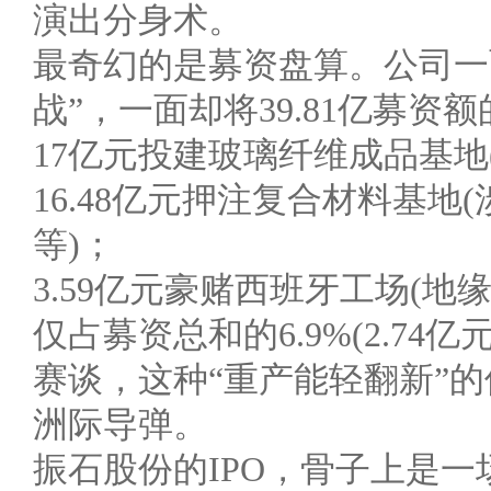
演出分身术。
最奇幻的是募资盘算。公司一
战”，一面却将39.81亿募资
17亿元投建玻璃纤维成品基地
16.48亿元押注复合材料基
等)；
3.59亿元豪赌西班牙工场(
仅占募资总和的6.9%(2.7
赛谈，这种“重产能轻翻新”
洲际导弹。
振石股份的IPO，骨子上是一