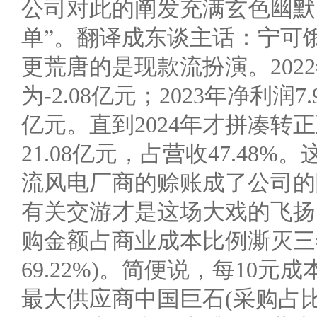
公司对此的阐发充满玄色幽默
单”。翻译成东谈主话：宁可饿
更荒唐的是现款流扮演。2022
为-2.08亿元；2023年净利润
亿元。直到2024年才拼凑转
21.08亿元，占营收47.48
流风电厂商的赊账成了公司的
有关交游才是这场大戏的飞扬
购金额占商业成本比例澌灭三年靠拢7
69.22%)。简便说，每10
最大供应商中国巨石(采购占比