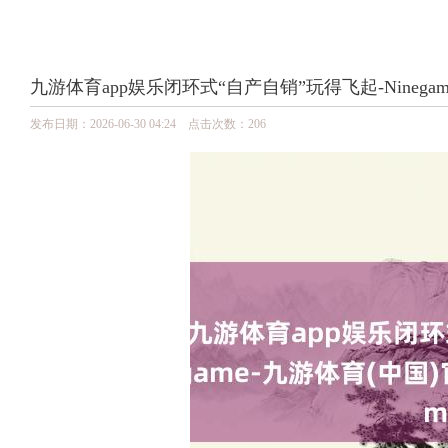
九游体育app娱乐闭环式“自产自销”玩得飞起-Ninegame
发布日期：2026-06-30 04:24 点击次数：206