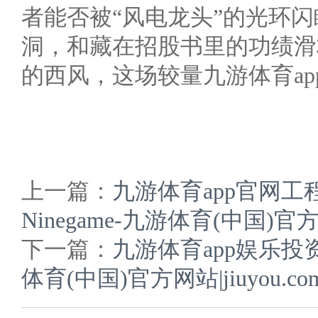
者能否被“风电龙头”的光环
洞，和藏在招股书里的功绩滑
的西风，这场较量九游体育a
上一篇：
九游体育app官网工程
Ninegame-九游体育(中国)官方网
下一篇：
九游体育app娱乐投资
体育(中国)官方网站|jiuyou.c